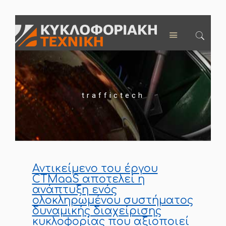
traffictech
Αντικείμενο του έργου
CTMaaS αποτελεί η
ανάπτυξη ενός
ολοκληρωμένου συστήματος
δυναμικής διαχείρισης
κυκλοφορίας που αξιοποιεί