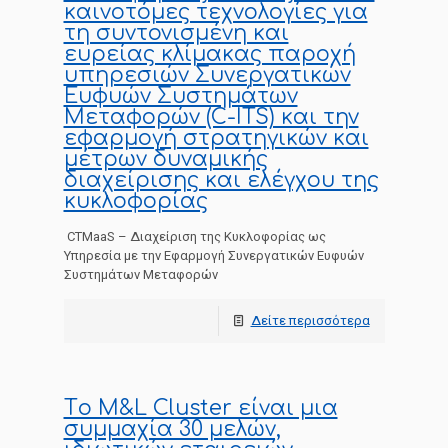
καινοτόμες τεχνολογίες για
τη συντονισμένη και
ευρείας κλίμακας παροχή
υπηρεσιών Συνεργατικών
Ευφυών Συστημάτων
Μεταφορών (C-ITS) και την
εφαρμογή στρατηγικών και
μέτρων δυναμικής
διαχείρισης και ελέγχου της
κυκλοφορίας
CTMaaS – Διαχείριση της Κυκλοφορίας ως
Υπηρεσία με την Εφαρμογή Συνεργατικών Ευφυών
Συστημάτων Μεταφορών
Δείτε περισσότερα
Tο M&L Cluster είναι μια
συμμαχία 30 μελών,