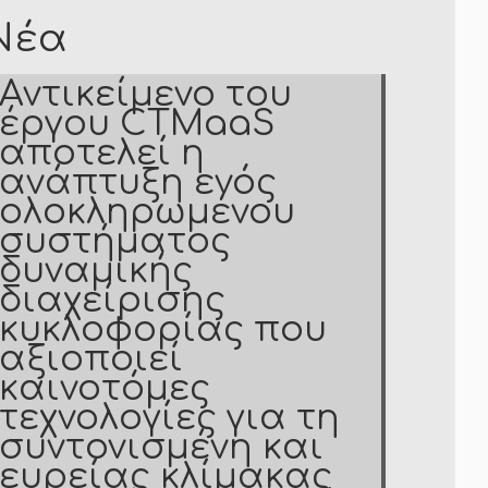
Νέα
Αντικείμενο του
έργου CTMaaS
αποτελεί η
ανάπτυξη ενός
ολοκληρωμένου
συστήματος
δυναμικής
διαχείρισης
κυκλοφορίας που
αξιοποιεί
καινοτόμες
τεχνολογίες για τη
συντονισμένη και
ευρείας κλίμακας