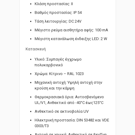
Κλάση προστασίας: II
Βαθμός προστασίας: IP 54
Τάση λειτουργίας: DC 24V
Μέγιστο ρεύμα αισθητήρα αφής: 100 mA
Μέγιστη κατανάλωση ένδειξης LED: 2 W
Κατασκευή
Υλικό: Συμπαγές έγχρωμο
πολυκαρβονικό
Χρώμα: Κίτρινο – RAL 1023
Μηχανική αντοχή: Υψηλή αντοχή στην
κρούση και την κάμψη
Θερμοκρασιακά όρια: Αυτοσβενόμενο
UL/V1, Ανθεκτικό από -40°C έως125°C
Ανθεκτικό σε ακτινοβολία UV
Ηλεκτρική προστασία: DIN 53482 και VDE
0303/T3
Αντοχή σε χημικά: Ανθεκτικό σε βενζίνη